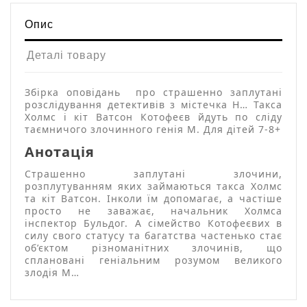
Опис
Деталі товару
Збірка оповідань про страшенно заплутані
розслідування детективів з містечка Н… Такса
Холмс і кіт Ватсон Котофеєв йдуть по сліду
таємничого злочинного генія М. Для дітей 7-8+
Анотація
Страшенно заплутані злочини,
розплутуванням яких займаються такса Холмс
та кіт Ватсон. Інколи їм допомагає, а частіше
просто не заважає, начальник Холмса
інспектор Бульдог. А сімейство Котофеєвих в
силу свого статусу та багатства частенько стає
об’єктом різноманітних злочинів, що
сплановані геніальним розумом великого
злодія М…