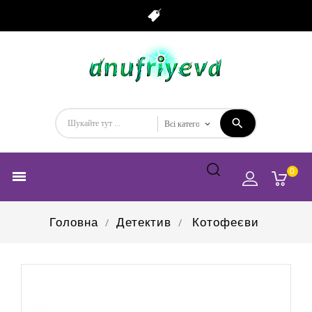
0

Головна
Детектив
Котофеєви