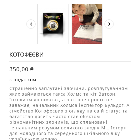


КОТОФЕЄВИ
350,00 ₴
з податком
Страшенно заплутані злочини, розплутуванням
яких займаються такса Холмс та кіт Ватсон.
Інколи їм допомагає, а частіше просто не
заважає, начальник Холмса інспектор Бульдог. А
сімейство Котофеєвих з огляду на свій статус та
багатство досить часто стає об’єктом
різноманітних злочинів, що сплановані
геніальним розумом великого злодія М… Історії
для молодшого та середнього шкільного віку
українською мовою.